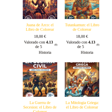
Juana de Arco: el
Tutankamun: el Libro
Libro de Colorear
de Colorear
18,00
€
18,00
€
Valorado con
4.13
Valorado con
4.13
(8)
(8)
de 5
de 5
Historia
Historia
La Guerra de
La Mitologia Griega:
Secesion: el Libro de
el Libro de Colorear
Colorear