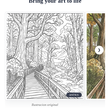
Bring your art to life
❮
❯
ANTES
Ilustracion original