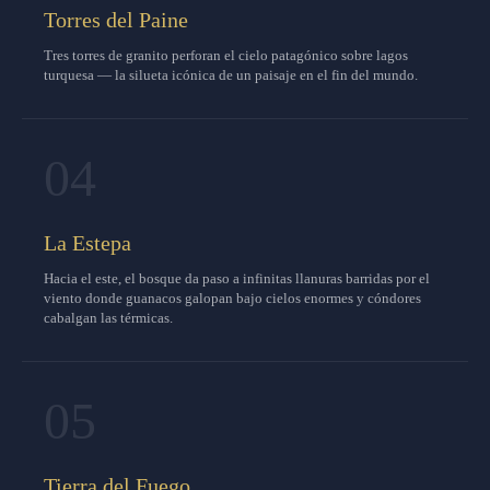
Torres del Paine
Tres torres de granito perforan el cielo patagónico sobre lagos
turquesa — la silueta icónica de un paisaje en el fin del mundo.
04
La Estepa
Hacia el este, el bosque da paso a infinitas llanuras barridas por el
viento donde guanacos galopan bajo cielos enormes y cóndores
cabalgan las térmicas.
05
Tierra del Fuego