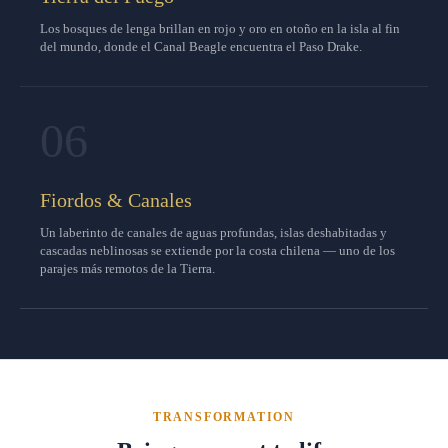
Los bosques de lenga brillan en rojo y oro en otoño en la isla al fin
del mundo, donde el Canal Beagle encuentra el Paso Drake.
06
Fiordos & Canales
Un laberinto de canales de aguas profundas, islas deshabitadas y
cascadas neblinosas se extiende por la costa chilena — uno de los
parajes más remotos de la Tierra.
TRANSFORMATION