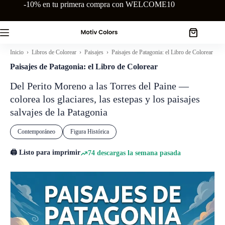
Saltar
-10% en tu primera compra con WELCOME10
al
contenido
Carro
de
Inicio
›
Libros de Colorear
›
Paisajes
› Paisajes de Patagonia: el Libro de Colorear
compra
Paisajes de Patagonia: el Libro de Colorear
Del Perito Moreno a las Torres del Paine —
colorea los glaciares, las estepas y los paisajes
salvajes de la Patagonia
Contemporáneo
Figura Histórica
🖨️ Listo para imprimir
74 descargas la semana pasada