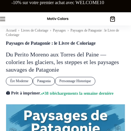
Passer
-10% sur votre premier achat avec WELCOME10
au
contenu
Panier
d’achat
Accueil
›
Livres de Coloriage
›
Paysages
› Paysages de Patagonie : le Livre de
Coloriage
Paysages de Patagonie : le Livre de Coloriage
Du Perito Moreno aux Torres del Paine —
coloriez les glaciers, les steppes et les paysages
sauvages de Patagonie
Ère Moderne
Patagonia
Personnage Historique
🖨️ Prêt à imprimer
38 téléchargements la semaine dernière