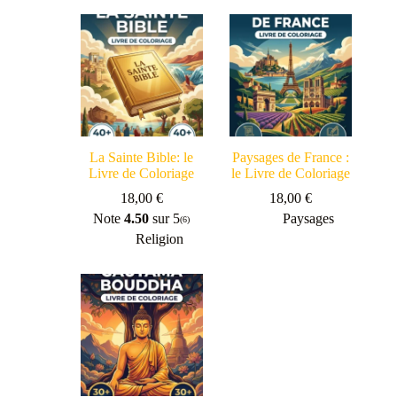
La Sainte Bible: le
Paysages de France :
Livre de Coloriage
le Livre de Coloriage
18,00
€
18,00
€
Note
4.50
sur 5
Paysages
(6)
Religion