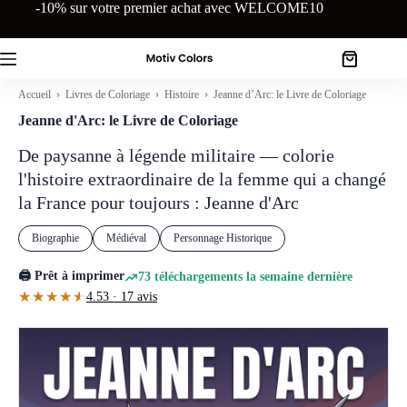
Passer
-10% sur votre premier achat avec WELCOME10
au
contenu
Panier
d’achat
Accueil
›
Livres de Coloriage
›
Histoire
› Jeanne d’Arc: le Livre de Coloriage
Jeanne d'Arc: le Livre de Coloriage
De paysanne à légende militaire — colorie
l'histoire extraordinaire de la femme qui a changé
la France pour toujours : Jeanne d'Arc
Biographie
Médiéval
Personnage Historique
🖨️ Prêt à imprimer
73 téléchargements la semaine dernière
★★★★★
★★★★★
4.53 · 17 avis