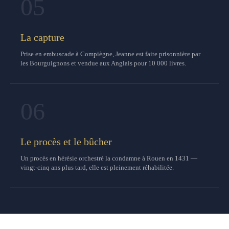
05
La capture
Prise en embuscade à Compiègne, Jeanne est faite prisonnière par
les Bourguignons et vendue aux Anglais pour 10 000 livres.
06
Le procès et le bûcher
Un procès en hérésie orchestré la condamne à Rouen en 1431 —
vingt-cinq ans plus tard, elle est pleinement réhabilitée.