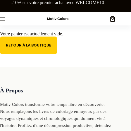
Passer
-10% sur votre premier achat avec WELCOME10
au
contenu
Panier
d’achat
Votre panier est actuellement vide.
RETOUR À LA BOUTIQUE
À Propos
Motiv Colors transforme votre temps libre en découverte.
Nous remplaçons les livres de coloriage ennuyeux par des
voyages dynamiques et chronologiques qui donnent vie à
l'histoire. Profitez d'une décompression productive, détendez