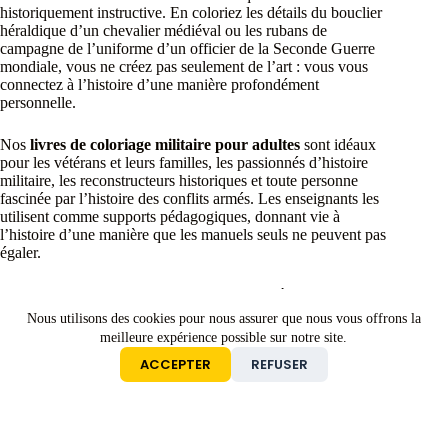
historiquement instructive. En coloriez les détails du bouclier
héraldique d’un chevalier médiéval ou les rubans de
campagne de l’uniforme d’un officier de la Seconde Guerre
mondiale, vous ne créez pas seulement de l’art : vous vous
connectez à l’histoire d’une manière profondément
personnelle.
Nos
livres de coloriage militaire pour adultes
sont idéaux
pour les vétérans et leurs familles, les passionnés d’histoire
militaire, les reconstructeurs historiques et toute personne
fascinée par l’histoire des conflits armés. Les enseignants les
utilisent comme supports pédagogiques, donnant vie à
l’histoire d’une manière que les manuels seuls ne peuvent pas
égaler.
Les illustrations sont conçues pour convenir à un large
éventail de styles et de niveaux de coloriage. Les contours nets
Nous utilisons des cookies pour nous assurer que nous vous offrons la
et audacieux permettent d’obtenir des résultats frappants
meilleure expérience possible sur notre site.
rapidement, tandis que la richesse des détails offre tout le défi
ACCEPTER
REFUSER
qu’un coloriste expérimenté pourrait désirer. Les crayons de
couleur, les marqueurs, les crayons aquarelle et les feutres fins
fonctionnent tous très bien sur nos designs.
Tous nos
livres de coloriage militaire
sont disponibles en