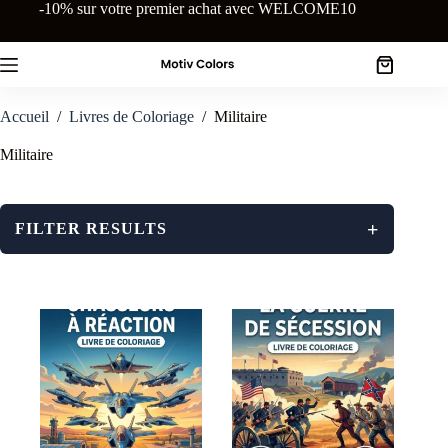
Passer
-10% sur votre premier achat avec WELCOME10
au
contenu
Panier
d’achat
Accueil
/
Livres de Coloriage
/
Militaire
Militaire
+
FILTER RESULTS