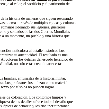
enaje al valor, el sacrificio y el patrimonio de
o de la historia de maneras que siguen resonando
vasto tema a través de múltiples épocas y culturas.
s romanos liderando sus legiones, guerreros
iento y soldados de las dos Guerras Mundiales
o a un momento, un pueblo y una historia que
ención meticulosa al detalle histórico. Los
rantizar su autenticidad. El resultado es una
 Al colorear los detalles del escudo heráldico de
undial, no solo estás creando arte: estás
 familias, entusiastas de la historia militar,
ra. Los profesores los utilizan como material
 texto por sí solos no pueden lograr.
veles de coloración. Los contornos limpios y
iqueza de los detalles ofrece todo el desafío que
s lápices de acuarela y los fineliner funcionan