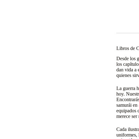
Libros de C
Desde los g
los capítul
dan vida a e
quienes sir
La guerra h
hoy. Nuest
Encontrarás
samurái en 
equipados c
merece ser 
Cada ilustr
uniformes, 