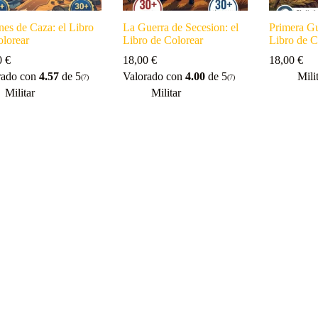
es de Caza: el Libro
La Guerra de Secesion: el
Primera Gu
olorear
Libro de Colorear
Libro de C
0
€
18,00
€
18,00
€
rado con
4.57
de 5
Valorado con
4.00
de 5
Mili
(7)
(7)
Militar
Militar