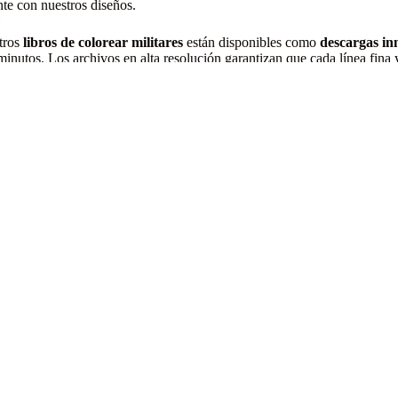
te con nuestros diseños.
tros
libros de colorear militares
están disponibles como
descargas i
minutos. Los archivos en alta resolución garantizan que cada línea fina y
papel estándar o elige un papel de arte premium para un resultado exce
aje a los guerreros de la historia a través del arte atemporal del color
r militares para adultos
y encuentra la época, el conflicto o la cultura 
ta
Condiciones
nta
Devoluciones y Reembolsos
ito
Política de Privacidad