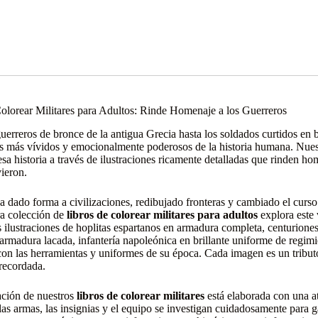
olorear Militares para Adultos: Rinde Homenaje a los Guerreros
uerreros de bronce de la antigua Grecia hasta los soldados curtidos en ba
os más vívidos y emocionalmente poderosos de la historia humana. Nue
sa historia a través de ilustraciones ricamente detalladas que rinden hom
vieron.
a dado forma a civilizaciones, redibujado fronteras y cambiado el curs
ra colección de
libros de colorear militares para adultos
explora este 
 ilustraciones de hoplitas espartanos en armadura completa, centurione
armadura lacada, infantería napoleónica en brillante uniforme de regim
on las herramientas y uniformes de su época. Cada imagen es un tribut
recordada.
ación de nuestros
libros de colorear militares
está elaborada con una at
las armas, las insignias y el equipo se investigan cuidadosamente para ga