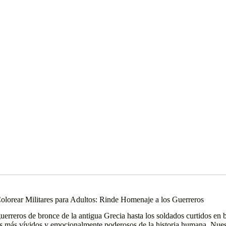
olorear Militares para Adultos: Rinde Homenaje a los Guerreros
uerreros de bronce de la antigua Grecia hasta los soldados curtidos en ba
os más vívidos y emocionalmente poderosos de la historia humana. Nue