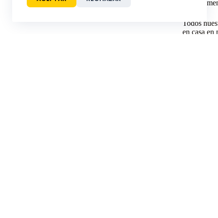
perfectamen
Todos nues
en casa en 
Imprime en 
Rinde homen
de colorea
mismo.
Sobre Nosotros
Cuen
Mi Cue
Motiv Colors transforma el tiempo libre en
descubrimiento. Reemplazamos los aburridos libros para
Mi Carr
colorear con viajes dinámicos y cronológicos que dan