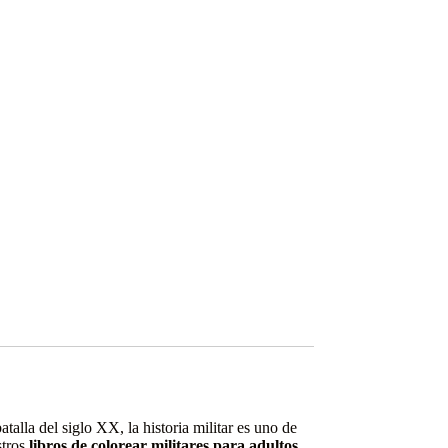
talla del siglo XX, la historia militar es uno de
stros
libros de colorear militares para adultos