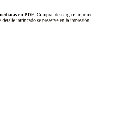
nmediatas en PDF
. Compra, descarga e imprime
 detalle intrincado se preserve en la impresión.
pcional.
ear. Explora nuestra colección completa de
libros
que te inspire. Empieza a colorear historia hoy
Contacto
Mail: contact[@]motivcolors.com