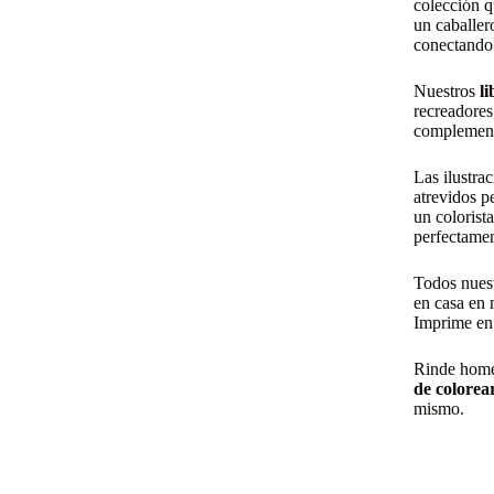
colección q
un caballer
conectando 
Nuestros
l
recreadores
complementa
Las ilustra
atrevidos p
un colorist
perfectamen
Todos nues
en casa en 
Imprime en 
Rinde homen
de colorea
mismo.