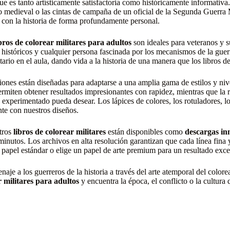
ue es tanto artísticamente satisfactoria como históricamente informativa.
o medieval o las cintas de campaña de un oficial de la Segunda Guerra M
con la historia de forma profundamente personal.
ibros de colorear militares para adultos
son ideales para veteranos y sus
 históricos y cualquier persona fascinada por los mecanismos de la guer
rio en el aula, dando vida a la historia de una manera que los libros de
ciones están diseñadas para adaptarse a una amplia gama de estilos y ni
ermiten obtener resultados impresionantes con rapidez, mientras que la r
a experimentado pueda desear. Los lápices de colores, los rotuladores, lo
te con nuestros diseños.
tros
libros de colorear militares
están disponibles como
descargas i
minutos. Los archivos en alta resolución garantizan que cada línea fina y
papel estándar o elige un papel de arte premium para un resultado exce
aje a los guerreros de la historia a través del arte atemporal del color
r militares para adultos
y encuentra la época, el conflicto o la cultura 