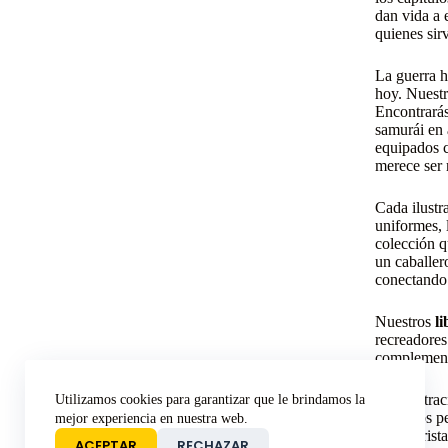
dan vida a e
quienes sir
La guerra h
hoy. Nuest
Encontrarás
samurái en 
equipados c
merece ser 
Cada ilustr
uniformes, 
colección q
un caballer
conectando 
Nuestros
l
recreadores
complementa
Las ilustra
Utilizamos cookies para garantizar que le brindamos la
atrevidos p
mejor experiencia en nuestra web.
un colorist
ACEPTAR
RECHAZAR