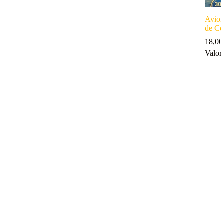
Avion
de C
18,0
Valo