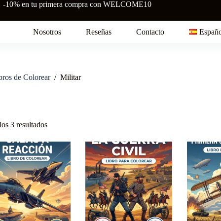
-10% en tu primera compra con WELCOME10
Nosotros
Reseñas
Contacto
Españo
bros de Colorear
/
Militar
Ordenado
os 3 resultados
por
puntuación
media