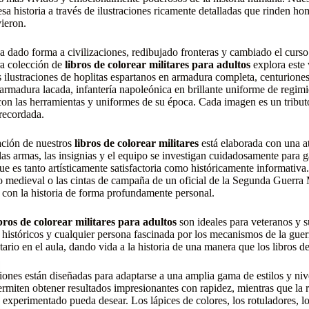
sa historia a través de ilustraciones ricamente detalladas que rinden hom
vieron.
a dado forma a civilizaciones, redibujado fronteras y cambiado el curs
ra colección de
libros de colorear militares para adultos
explora este 
 ilustraciones de hoplitas espartanos en armadura completa, centurione
armadura lacada, infantería napoleónica en brillante uniforme de regim
on las herramientas y uniformes de su época. Cada imagen es un tribut
recordada.
ación de nuestros
libros de colorear militares
está elaborada con una at
las armas, las insignias y el equipo se investigan cuidadosamente para ga
ue es tanto artísticamente satisfactoria como históricamente informativa.
o medieval o las cintas de campaña de un oficial de la Segunda Guerra M
con la historia de forma profundamente personal.
ibros de colorear militares para adultos
son ideales para veteranos y sus
 históricos y cualquier persona fascinada por los mecanismos de la guer
rio en el aula, dando vida a la historia de una manera que los libros de
ciones están diseñadas para adaptarse a una amplia gama de estilos y ni
ermiten obtener resultados impresionantes con rapidez, mientras que la r
a experimentado pueda desear. Los lápices de colores, los rotuladores, lo