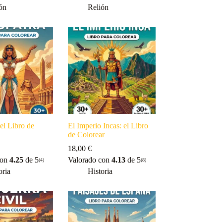
ón
Relión
 el Libro de
El Imperio Incas: el Libro
de Colorear
18,00
€
con
4.25
de 5
Valorado con
4.13
de 5
(4)
(8)
oria
Historia