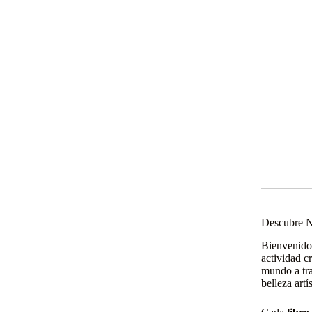
Descubre N
Bienvenid
actividad c
mundo a tra
belleza art