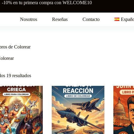
-10% en tu primera compra con WELCOME10
Nosotros
Reseñas
Contacto
Españo
bros de Colorear
olorear
Ordenado
os 19 resultados
por
puntuación
media