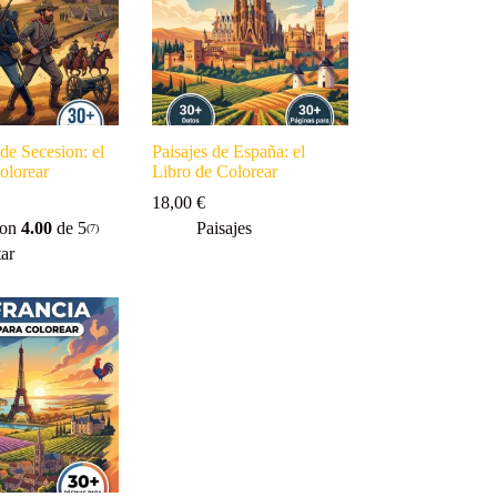
de Secesion: el
Paisajes de España: el
olorear
Libro de Colorear
18,00
€
con
4.00
de 5
Paisajes
(7)
tar