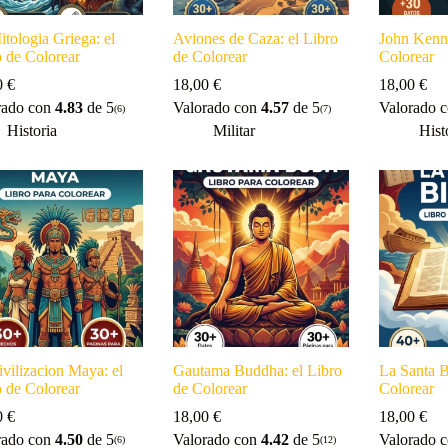
tologia Griega: el
Aviones de Caza: el Libro
John Kenne
o de Colorear
de Colorear
Colorear
0
€
18,00
€
18,00
€
rado con
4.83
de 5
Valorado con
4.57
de 5
Valorado 
(6)
(7)
Historia
Militar
Hist
vilizacion Maya: el
Gautama Buddha: el Libro
La Santa B
o de Colorear
de Colorear
Colorear
0
€
18,00
€
18,00
€
rado con
4.50
de 5
Valorado con
4.42
de 5
Valorado 
(6)
(12)