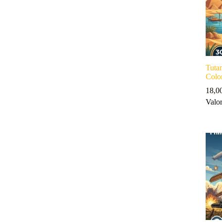
Tuta
Colo
18,0
Valo