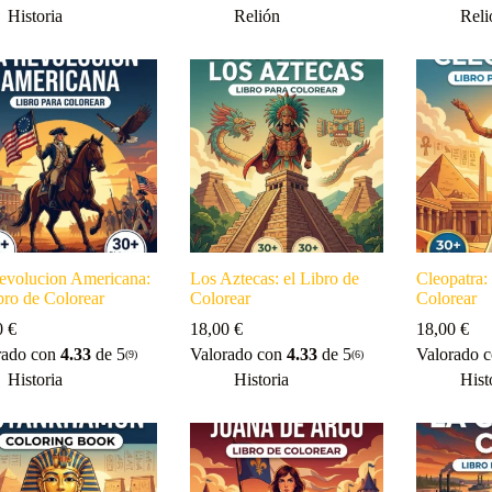
Historia
Relión
Reli
evolucion Americana:
Los Aztecas: el Libro de
Cleopatra:
bro de Colorear
Colorear
Colorear
0
€
18,00
€
18,00
€
rado con
4.33
de 5
Valorado con
4.33
de 5
Valorado 
(9)
(6)
Historia
Historia
Hist