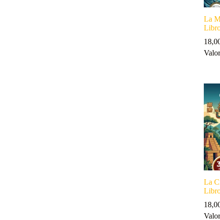
La Mi
Libr
18,0
Valo
La Ci
Libr
18,0
Valo