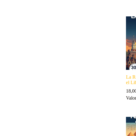
La R
el Li
18,0
Valo