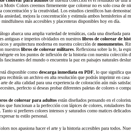
 de colorear para adultos
de nuestra colección es el resultado de una i
En Motiv Colors creemos firmemente que colorear no es solo cosa de ni
 la concentración y la creatividad. Los estudios científicos han demostr
la ansiedad, mejora la concentración y estimula ambos hemisferios al m
e mindfulness más accesibles y placenteras disponibles hoy en día.
álogo abarca una amplia variedad de temáticas, cada una diseñada para 
nes antiguas e imperios olvidados en nuestros
libros de colorear de his
sicos y arquitectura moderna en nuestra colección de
monumentos
. Ri
con nuestros
libros de colorear militares
. Reflexiona sobre la fe, la espi
rgete en los puntos de inflexión de la historia con nuestra colección 
s fascinantes del mundo o encuentra la paz en paisajes naturales deslu
 está disponible como
descarga inmediata en PDF
, lo que significa q
pra recibirás un archivo en alta resolución que podrás imprimir en casa
 arte de alta calidad para una experiencia de coloración aún más satisfac
ecesites, perfecto si deseas probar diferentes paletas de colores o compa
ibros de colorear para adultos
están diseñados pensando en el colorista
dos que funcionan a la perfección con lápices de colores, rotuladores fin
 Tanto si prefieres colores intensos y saturados como matices delicados 
expresar tu estilo personal.
lors nos apasiona hacer el arte y la historia accesibles para todos. Nues