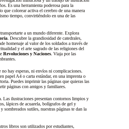
nvestigación minuciosa y un trabajo de ilustración
ños. Es una herramienta poderosa para la
ado que colorear activa el cerebro de una manera
ismo tiempo, convirtiéndolo en una de las
transportarte a un mundo diferente. Explora
toria
. Descubre la grandiosidad de catedrales,
nde homenaje al valor de los soldados a través de
ritualidad y el arte sagrado de las religiones del
de
Revoluciones y Naciones
. Viaja por las
mbrantes.
ue no hay esperas, ni envíos ni complicaciones.
 en papel A4 o carta estándar, en una imprenta o
toria. Puedes imprimir las páginas que quieras las
rtir páginas con amigos y familiares.
. Las ilustraciones presentan contornos limpios y
os, lápices de acuarela, bolígrafos de gel y
y sombreados sutiles, nuestras páginas te dan la
tros libros son utilizados por estudiantes,