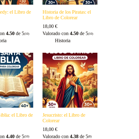
dy: el Libro de
Historia de los Piratas: el
Libro de Colorear
18,00
€
con
4.50
de 5
Valorado con
4.50
de 5
(10)
(10)
oria
Historia
iblia: el Libro de
Jesucristo: el Libro de
Colorear
18,00
€
con
4.40
de 5
Valorado con
4.38
de 5
(10)
(8)