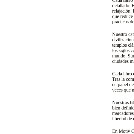
Cada
libro
detallado. 
relajación,
que reduce 
prácticas d
Nuestro cat
civilizacio
templos clá
los siglos 
mundo. Sumé
ciudades má
Cada libro
Tras la com
en papel de
veces que n
Nuestros
l
bien defini
marcadores.
libertad de 
En Motiv Co