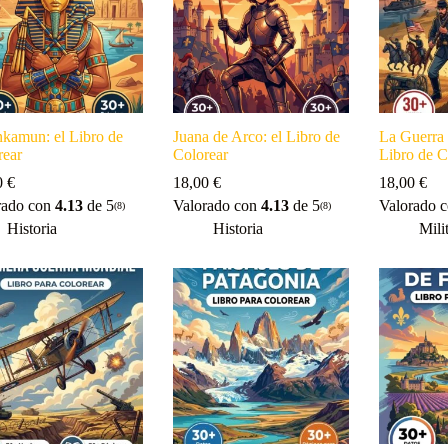
nkamun: el Libro de
Juana de Arco: el Libro de
La Guerra 
rear
Colorear
Libro de C
0
€
18,00
€
18,00
€
rado con
4.13
de 5
Valorado con
4.13
de 5
Valorado 
(8)
(8)
Historia
Historia
Mili