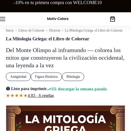
Saltar
-10% en tu primera compra con WELCOME10
al
contenido
Carro
de
Inicio
›
Libros de Colorear
›
Historia
› La Mitologia Griega: el Libro de Colorear
compra
La Mitologia Griega: el Libro de Colorear
Del Monte Olimpo al inframundo — colorea los
mitos que construyeron la civilización occidental,
una leyenda a la vez
Antigüedad
Figura Histórica
Mitología
🖨️ Listo para imprimir
111 descargas la semana pasada
★★★★★
★★★★★
4.83 · 6 reseñas