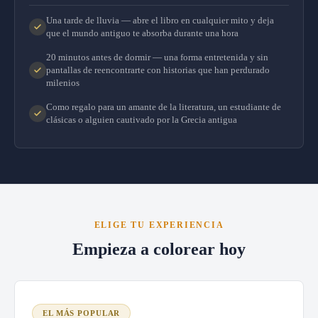
Una tarde de lluvia — abre el libro en cualquier mito y deja
que el mundo antiguo te absorba durante una hora
20 minutos antes de dormir — una forma entretenida y sin
pantallas de reencontrarte con historias que han perdurado
milenios
Como regalo para un amante de la literatura, un estudiante de
clásicas o alguien cautivado por la Grecia antigua
ELIGE TU EXPERIENCIA
Empieza a colorear hoy
EL MÁS POPULAR