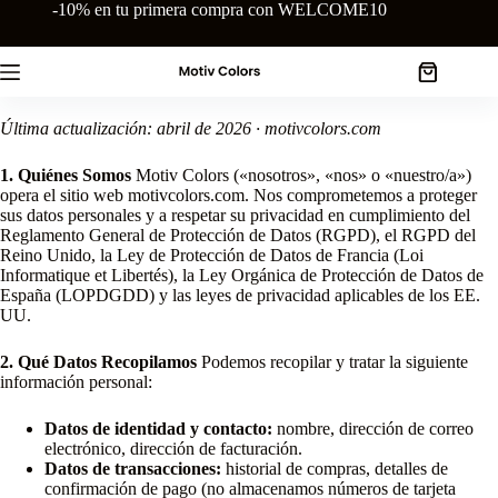
Saltar
-10% en tu primera compra con WELCOME10
al
contenido
Carro
de
compra
Última actualización: abril de 2026 · motivcolors.com
1. Quiénes Somos
Motiv Colors («nosotros», «nos» o «nuestro/a»)
opera el sitio web motivcolors.com. Nos comprometemos a proteger
sus datos personales y a respetar su privacidad en cumplimiento del
Reglamento General de Protección de Datos (RGPD), el RGPD del
Reino Unido, la Ley de Protección de Datos de Francia (Loi
Informatique et Libertés), la Ley Orgánica de Protección de Datos de
España (LOPDGDD) y las leyes de privacidad aplicables de los EE.
UU.
2. Qué Datos Recopilamos
Podemos recopilar y tratar la siguiente
información personal:
Datos de identidad y contacto:
nombre, dirección de correo
electrónico, dirección de facturación.
Datos de transacciones:
historial de compras, detalles de
confirmación de pago (no almacenamos números de tarjeta