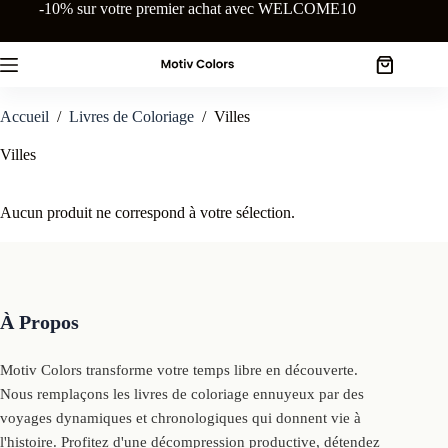
Passer
-10% sur votre premier achat avec WELCOME10
au
contenu
Panier
d’achat
Accueil
/
Livres de Coloriage
/
Villes
Villes
Aucun produit ne correspond à votre sélection.
À Propos
Motiv Colors transforme votre temps libre en découverte.
Nous remplaçons les livres de coloriage ennuyeux par des
voyages dynamiques et chronologiques qui donnent vie à
l'histoire. Profitez d'une décompression productive, détendez