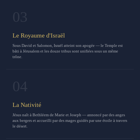
03
Le Royaume d'Israël
Sous David et Salomon, Israël atteint son apogée — le Temple est
bâti à Jérusalem et les douze tribus sont unifiées sous un même
trône.
04
La Nativité
Jésus naît à Bethléem de Marie et Joseph — annoncé par des anges
aux bergers et accueilli par des mages guidés par une étoile à travers
le désert.