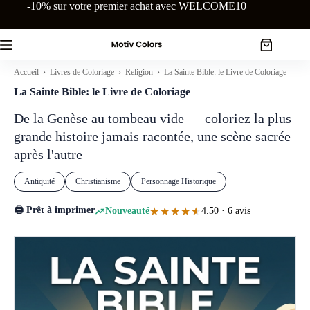
Passer
-10% sur votre premier achat avec WELCOME10
au
contenu
Panier
d’achat
Accueil
›
Livres de Coloriage
›
Religion
› La Sainte Bible: le Livre de Coloriage
La Sainte Bible: le Livre de Coloriage
De la Genèse au tombeau vide — coloriez la plus
grande histoire jamais racontée, une scène sacrée
après l'autre
Antiquité
Christianisme
Personnage Historique
🖨️ Prêt à imprimer
★★★★★
★★★★★
Nouveauté
4.50 · 6 avis