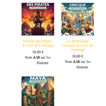
Histoire des Pirates:
La Mythologie
le Livre de Coloriage
Grecque: le Livre de
Coloriage
18,00
€
18,00
€
Note
4.50
sur 5
(6)
Note
4.50
sur 5
(8)
Histoire
Histoire