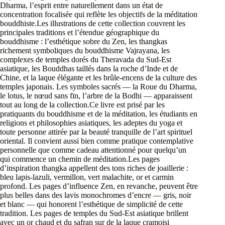
Dharma, l’esprit entre naturellement dans un état de
concentration focalisée qui reflète les objectifs de la méditation
bouddhiste.Les illustrations de cette collection couvrent les
principales traditions et l’étendue géographique du
bouddhisme : l’esthétique sobre du Zen, les thangkas
richement symboliques du bouddhisme Vajrayana, les
complexes de temples dorés du Theravada du Sud-Est
asiatique, les Bouddhas taillés dans la roche d’Inde et de
Chine, et la laque élégante et les brûle-encens de la culture des
temples japonais. Les symboles sacrés — la Roue du Dharma,
le lotus, le nœud sans fin, l’arbre de la Bodhi — apparaissent
tout au long de la collection.Ce livre est prisé par les
pratiquants du bouddhisme et de la méditation, les étudiants en
religions et philosophies asiatiques, les adeptes du yoga et
toute personne attirée par la beauté tranquille de l’art spirituel
oriental. Il convient aussi bien comme pratique contemplative
personnelle que comme cadeau attentionné pour quelqu’un
qui commence un chemin de méditation.Les pages
d’inspiration thangka appellent des tons riches de joaillerie :
bleu lapis-lazuli, vermillon, vert malachite, or et carmin
profond. Les pages d’influence Zen, en revanche, peuvent être
plus belles dans des lavis monochromes d’encre — gris, noir
et blanc — qui honorent l’esthétique de simplicité de cette
tradition. Les pages de temples du Sud-Est asiatique brillent
avec un or chaud et du safran sur de la laque cramoisi