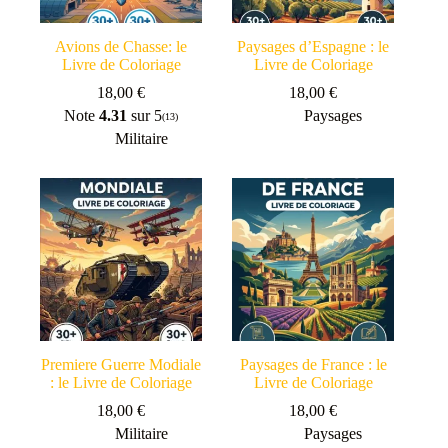
Avions de Chasse: le
Paysages d’Espagne : le
Livre de Coloriage
Livre de Coloriage
18,00
€
18,00
€
Note
4.31
sur 5
Paysages
(13)
Militaire
Premiere Guerre Modiale
Paysages de France : le
: le Livre de Coloriage
Livre de Coloriage
18,00
€
18,00
€
Militaire
Paysages