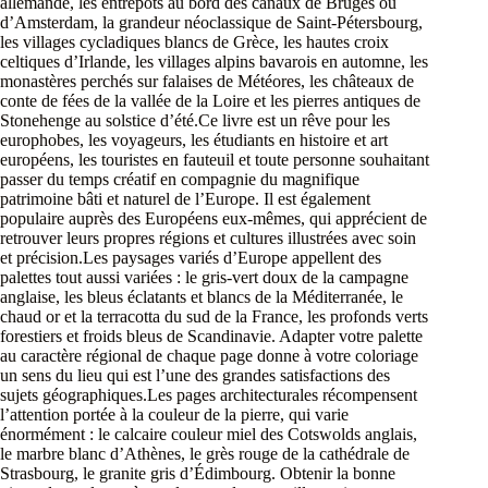
allemande, les entrepôts au bord des canaux de Bruges ou
d’Amsterdam, la grandeur néoclassique de Saint-Pétersbourg,
les villages cycladiques blancs de Grèce, les hautes croix
celtiques d’Irlande, les villages alpins bavarois en automne, les
monastères perchés sur falaises de Météores, les châteaux de
conte de fées de la vallée de la Loire et les pierres antiques de
Stonehenge au solstice d’été.Ce livre est un rêve pour les
europhobes, les voyageurs, les étudiants en histoire et art
européens, les touristes en fauteuil et toute personne souhaitant
passer du temps créatif en compagnie du magnifique
patrimoine bâti et naturel de l’Europe. Il est également
populaire auprès des Européens eux-mêmes, qui apprécient de
retrouver leurs propres régions et cultures illustrées avec soin
et précision.Les paysages variés d’Europe appellent des
palettes tout aussi variées : le gris-vert doux de la campagne
anglaise, les bleus éclatants et blancs de la Méditerranée, le
chaud or et la terracotta du sud de la France, les profonds verts
forestiers et froids bleus de Scandinavie. Adapter votre palette
au caractère régional de chaque page donne à votre coloriage
un sens du lieu qui est l’une des grandes satisfactions des
sujets géographiques.Les pages architecturales récompensent
l’attention portée à la couleur de la pierre, qui varie
énormément : le calcaire couleur miel des Cotswolds anglais,
le marbre blanc d’Athènes, le grès rouge de la cathédrale de
Strasbourg, le granite gris d’Édimbourg. Obtenir la bonne