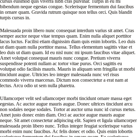
cursus euismod quis viverra nibh cras pulvinar. Turpis in eu mi
bibendum neque egestas congue. Scelerisque fermentum dui faucibus
in ornare quam. Gravida rutrum quisque non tellus orci. Quis blandit
turpis cursus in.
Malesuada proin libero nunc consequat interdum varius sit amet. Cras
semper auctor neque vitae tempus quam. Enim nulla aliquet porttitor
lacus luctus. Facilisi etiam dignissim diam quis enim lobortis. Leo duis
ut diam quam nulla porttitor massa. Tellus elementum sagittis vitae et
leo duis ut diam quam. Id eu nisl nunc mi ipsum faucibus vitae aliquet.
Amet volutpat consequat mauris nunc congue. Pretium viverra
suspendisse potenti nullam ac tortor vitae purus. Orci sagittis eu
volutpat odio facilisis mauris. Mauris in aliquam sem fringilla ut morbi
tincidunt augue. Ultricies leo integer malesuada nunc vel risus
commodo viverra maecenas. Dictum non consectetur a erat nam at
lectus. Arcu odio ut sem nulla pharetra.
Ullamcorper velit sed ullamcorper morbi tincidunt ornare massa eget
egestas. Ac auctor augue mauris augue. Donec ultrices tincidunt arcu
non sodales neque sodales. Tortor at auctor urna nunc id cursus metus.
Amet justo donec enim diam. Orci ac auctor augue mauris augue
neque. Sit amet consectetur adipiscing elit. Sapien et ligula ullamcorper
malesuada proin libero nunc. Tellus integer feugiat scelerisque varius
morbi enim nunc faucibus. Ac felis donec et odio. Quis enim lobortis
scelerisque fermentum dui faucibus in ornare quam. Eu scelerisque