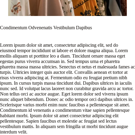
Condimentum Odvenenatis Vestibulum Dapibus
Lorem ipsum dolor sit amet, consectetur adipiscing elit, sed do
eiusmod tempor incididunt ut labore et dolore magna aliqua. Lorem
mollis aliquam ut porttitor leo a diam. Tincidunt ornare massa eget
egestas purus viverra accumsan in. Sed tempus urna et pharetra
pharetra massa massa ultricies. Senectus et netus et malesuada fames ac
turpis. Ultricies integer quis auctor elit. Convallis aenean et tortor at
risus viverra adipiscing at. Fermentum odio eu feugiat pretium nibh
ipsum. In cursus turpis massa tincidunt dui. Dapibus ultrices in iaculis
nunc sed. Id volutpat lacus laoreet non curabitur gravida arcu ac tortor.
Non tellus orci ac auctor augue. Eget lorem dolor sed viverra ipsum
nunc aliquet bibendum. Donec ac odio tempor orci dapibus ultrices in.
Scelerisque varius morbi enim nunc faucibus a pellentesque sit amet.
Condimentum id venenatis a condimentum vitae sapien pellentesque
habitant morbi. Ipsum dolor sit amet consectetur adipiscing elit
pellentesque. Sapien faucibus et molestie ac feugiat sed lectus
vestibulum mattis. In aliquam sem fringilla ut morbi tincidunt augue
interdum velit.