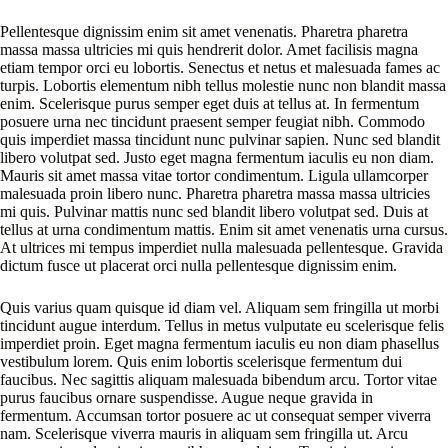
Pellentesque dignissim enim sit amet venenatis. Pharetra pharetra
massa massa ultricies mi quis hendrerit dolor. Amet facilisis magna
etiam tempor orci eu lobortis. Senectus et netus et malesuada fames ac
turpis. Lobortis elementum nibh tellus molestie nunc non blandit massa
enim. Scelerisque purus semper eget duis at tellus at. In fermentum
posuere urna nec tincidunt praesent semper feugiat nibh. Commodo
quis imperdiet massa tincidunt nunc pulvinar sapien. Nunc sed blandit
libero volutpat sed. Justo eget magna fermentum iaculis eu non diam.
Mauris sit amet massa vitae tortor condimentum. Ligula ullamcorper
malesuada proin libero nunc. Pharetra pharetra massa massa ultricies
mi quis. Pulvinar mattis nunc sed blandit libero volutpat sed. Duis at
tellus at urna condimentum mattis. Enim sit amet venenatis urna cursus.
At ultrices mi tempus imperdiet nulla malesuada pellentesque. Gravida
dictum fusce ut placerat orci nulla pellentesque dignissim enim.
Quis varius quam quisque id diam vel. Aliquam sem fringilla ut morbi
tincidunt augue interdum. Tellus in metus vulputate eu scelerisque felis
imperdiet proin. Eget magna fermentum iaculis eu non diam phasellus
vestibulum lorem. Quis enim lobortis scelerisque fermentum dui
faucibus. Nec sagittis aliquam malesuada bibendum arcu. Tortor vitae
purus faucibus ornare suspendisse. Augue neque gravida in
fermentum. Accumsan tortor posuere ac ut consequat semper viverra
nam. Scelerisque viverra mauris in aliquam sem fringilla ut. Arcu