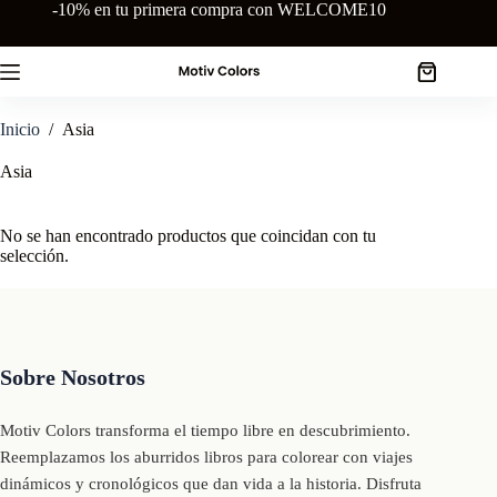
Saltar
-10% en tu primera compra con WELCOME10
al
contenido
Carro
de
compra
Inicio
/
Asia
Asia
No se han encontrado productos que coincidan con tu
selección.
Sobre Nosotros
Motiv Colors transforma el tiempo libre en descubrimiento.
Reemplazamos los aburridos libros para colorear con viajes
dinámicos y cronológicos que dan vida a la historia. Disfruta