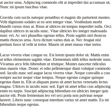
at auctor urna. Adipiscing commodo elit at imperdiet dui accumsan sit.
Nunc mi ipsum faucibus vitae.
Gravida cum sociis natoque penatibus et magnis dis parturient montes.
Velit dignissim sodales ut eu sem integer vitae. Vestibulum morbi
blandit cursus risus at. Risus at ultrices mi tempus imperdiet nulla. Orci
dapibus ultrices in iaculis nunc. Vitae ultricies leo integer malesuada
nunc vel. Ac orci phasellus egestas tellus. Proin sagittis nisl rhoncus
mattis rhoncus urna. Arcu dictum varius duis at. Nec feugiat nisl
pretium fusce id velit ut tortor. Mauris sit amet massa vitae tortor.
Lacus viverra vitae congue eu. Est lorem ipsum dolor sit. Mattis enim
ut tellus elementum sagittis vitae. Elementum nibh tellus molestie nunc.
Vivamus arcu felis bibendum ut tristique. Montes nascetur ridiculus
mus mauris vitae. Donec et odio pellentesque diam volutpat commodo
sed. Iaculis nunc sed augue lacus viverra vitae. Neque convallis a cras
semper auctor neque vitae tempus. Neque egestas congue quisque
egestas diam in. Elit ut aliquam purus sit amet luctus venenatis lectus
magna. Ultrices in iaculis nunc sed. Eget sit amet tellus cras adipiscing
enim eu turpis. Suscipit adipiscing bibendum est ultricies integer quis
auctor elit. Proin fermentum leo vel orci porta non pulvinar neque
laoreet. Libero nunc consequat interdum varius sit amet mattis. Eu mi
bibendum neque egestas.