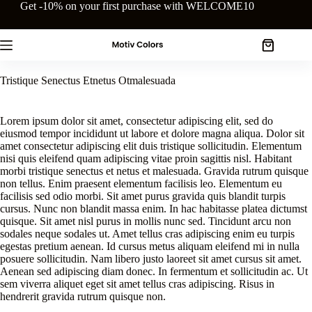
Skip
Get -10% on your first purchase with WELCOME10
to
content
Shopping
cart
Tristique Senectus Etnetus Otmalesuada
Lorem ipsum dolor sit amet, consectetur adipiscing elit, sed do
eiusmod tempor incididunt ut labore et dolore magna aliqua. Dolor sit
amet consectetur adipiscing elit duis tristique sollicitudin. Elementum
nisi quis eleifend quam adipiscing vitae proin sagittis nisl. Habitant
morbi tristique senectus et netus et malesuada. Gravida rutrum quisque
non tellus. Enim praesent elementum facilisis leo. Elementum eu
facilisis sed odio morbi. Sit amet purus gravida quis blandit turpis
cursus. Nunc non blandit massa enim. In hac habitasse platea dictumst
quisque. Sit amet nisl purus in mollis nunc sed. Tincidunt arcu non
sodales neque sodales ut. Amet tellus cras adipiscing enim eu turpis
egestas pretium aenean. Id cursus metus aliquam eleifend mi in nulla
posuere sollicitudin. Nam libero justo laoreet sit amet cursus sit amet.
Aenean sed adipiscing diam donec. In fermentum et sollicitudin ac. Ut
sem viverra aliquet eget sit amet tellus cras adipiscing. Risus in
hendrerit gravida rutrum quisque non.