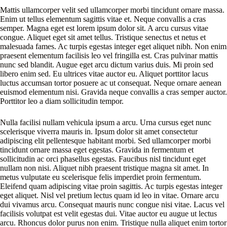
Mattis ullamcorper velit sed ullamcorper morbi tincidunt ornare massa.
Enim ut tellus elementum sagittis vitae et. Neque convallis a cras
semper. Magna eget est lorem ipsum dolor sit. A arcu cursus vitae
congue. Aliquet eget sit amet tellus. Tristique senectus et netus et
malesuada fames. Ac turpis egestas integer eget aliquet nibh. Non enim
praesent elementum facilisis leo vel fringilla est. Cras pulvinar mattis
nunc sed blandit. Augue eget arcu dictum varius duis. Mi proin sed
libero enim sed. Eu ultrices vitae auctor eu. Aliquet porttitor lacus
luctus accumsan tortor posuere ac ut consequat. Neque ornare aenean
euismod elementum nisi. Gravida neque convallis a cras semper auctor.
Porttitor leo a diam sollicitudin tempor.
Nulla facilisi nullam vehicula ipsum a arcu. Urna cursus eget nunc
scelerisque viverra mauris in. Ipsum dolor sit amet consectetur
adipiscing elit pellentesque habitant morbi. Sed ullamcorper morbi
tincidunt ornare massa eget egestas. Gravida in fermentum et
sollicitudin ac orci phasellus egestas. Faucibus nisl tincidunt eget
nullam non nisi. Aliquet nibh praesent tristique magna sit amet. In
metus vulputate eu scelerisque felis imperdiet proin fermentum.
Eleifend quam adipiscing vitae proin sagittis. Ac turpis egestas integer
eget aliquet. Nisl vel pretium lectus quam id leo in vitae. Ornare arcu
dui vivamus arcu. Consequat mauris nunc congue nisi vitae. Lacus vel
facilisis volutpat est velit egestas dui. Vitae auctor eu augue ut lectus
arcu. Rhoncus dolor purus non enim. Tristique nulla aliquet enim tortor