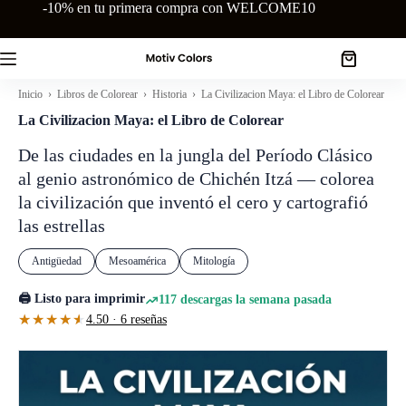
Saltar
-10% en tu primera compra con WELCOME10
al
contenido
Carro
de
Inicio
›
Libros de Colorear
›
Historia
› La Civilizacion Maya: el Libro de Colorear
compra
La Civilizacion Maya: el Libro de Colorear
De las ciudades en la jungla del Período Clásico
al genio astronómico de Chichén Itzá — colorea
la civilización que inventó el cero y cartografió
las estrellas
Antigüedad
Mesoamérica
Mitología
🖨️ Listo para imprimir
117 descargas la semana pasada
★★★★★
★★★★★
4.50 · 6 reseñas