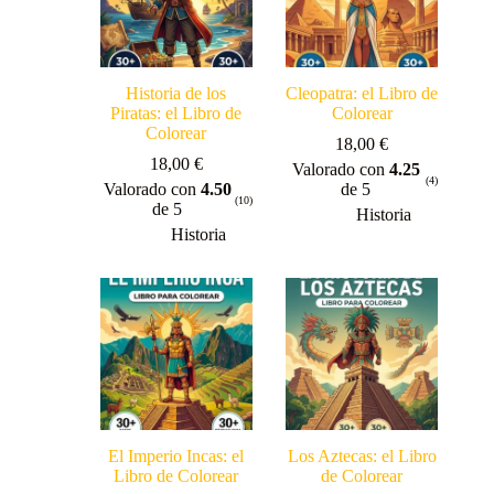
Historia de los
Cleopatra: el Libro de
Piratas: el Libro de
Colorear
Colorear
18,00
€
18,00
€
Valorado con
4.25
(4)
Valorado con
4.50
de 5
(10)
de 5
Historia
Historia
El Imperio Incas: el
Los Aztecas: el Libro
Libro de Colorear
de Colorear