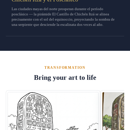
Las ciudades mayas del norte prosperan durante el período
posclásico — la pirámide El Castillo de Chichén Itzá se alinea
precisamente con el sol del equinoccio, proyectando la sombra de
una serpiente que desciende la escalinata dos veces al año.
TRANSFORMATION
Bring your art to life