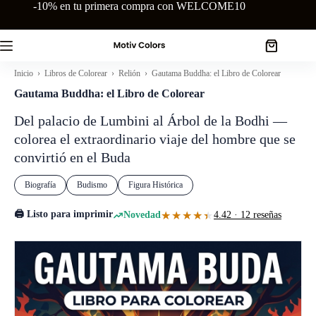
Saltar
-10% en tu primera compra con WELCOME10
al
contenido
Carro
de
Inicio
›
Libros de Colorear
›
Relión
› Gautama Buddha: el Libro de Colorear
compra
Gautama Buddha: el Libro de Colorear
Del palacio de Lumbini al Árbol de la Bodhi —
colorea el extraordinario viaje del hombre que se
convirtió en el Buda
Biografía
Budismo
Figura Histórica
🖨️ Listo para imprimir
★★★★★
★★★★★
Novedad
4.42 · 12 reseñas