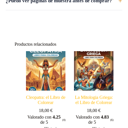
+
¿Puedo ver páginas de muestra antes de comprar?
Productos relacionados
Cleopatra: el Libro de
La Mitologia Griega:
Colorear
el Libro de Colorear
18,00
€
18,00
€
Valorado con
4.25
Valorado con
4.83
(4)
(6)
de 5
de 5