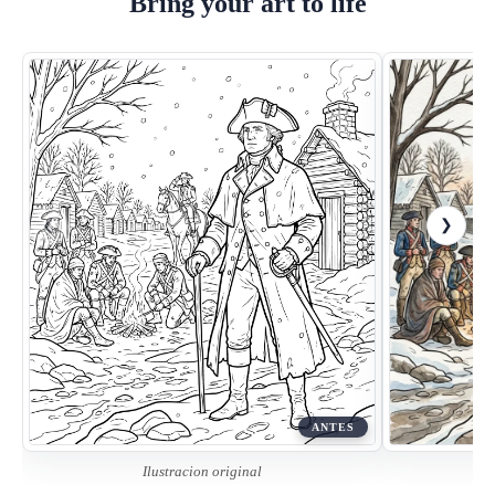
Bring your art to life
❮
❯
ANTES
Ilustracion original