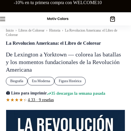
Saltar
-10% en tu primera compra con WELCOME10
al
contenido
Carro
de
Inicio
›
Libros de Colorear
›
Historia
› La Revolucion Americana: el Libro de
compra
Colorear
La Revolucion Americana: el Libro de Colorear
De Lexington a Yorktown — colorea las batallas
y los momentos fundacionales de la Revolución
Americana
Biografía
Era Moderna
Figura Histórica
🖨️ Listo para imprimir
35 descargas la semana pasada
★★★★★
★★★★★
4.33 · 9 reseñas