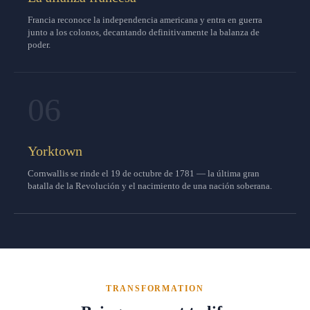
Francia reconoce la independencia americana y entra en guerra
junto a los colonos, decantando definitivamente la balanza de
poder.
06
Yorktown
Cornwallis se rinde el 19 de octubre de 1781 — la última gran
batalla de la Revolución y el nacimiento de una nación soberana.
TRANSFORMATION