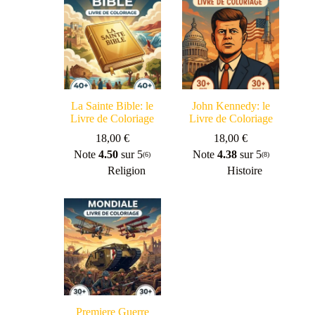
La Sainte Bible: le
John Kennedy: le
Livre de Coloriage
Livre de Coloriage
18,00
€
18,00
€
Note
4.50
sur 5
Note
4.38
sur 5
(6)
(8)
Religion
Histoire
Premiere Guerre