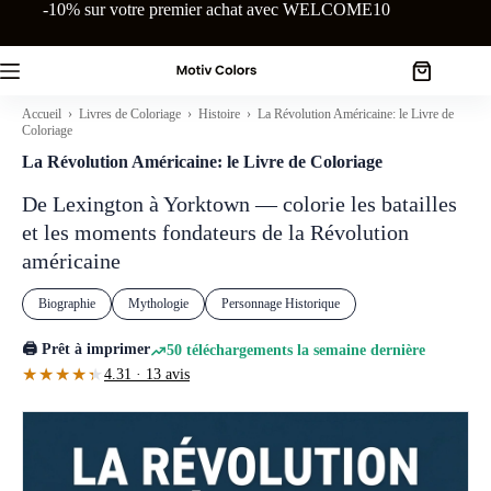
Passer
-10% sur votre premier achat avec WELCOME10
au
contenu
Panier
d’achat
Accueil
›
Livres de Coloriage
›
Histoire
› La Révolution Américaine: le Livre de
Coloriage
La Révolution Américaine: le Livre de Coloriage
De Lexington à Yorktown — colorie les batailles
et les moments fondateurs de la Révolution
américaine
Biographie
Mythologie
Personnage Historique
🖨️ Prêt à imprimer
50 téléchargements la semaine dernière
★★★★★
★★★★★
4.31 · 13 avis