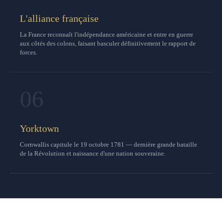
L'alliance française
La France reconnaît l'indépendance américaine et entre en guerre
aux côtés des colons, faisant basculer définitivement le rapport de
forces.
06
Yorktown
Cornwallis capitule le 19 octobre 1781 — dernière grande bataille
de la Révolution et naissance d'une nation souveraine.