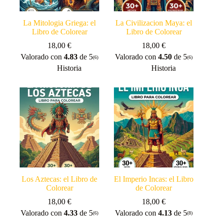
La Mitologia Griega: el
La Civilizacion Maya: el
Libro de Colorear
Libro de Colorear
18,00
€
18,00
€
Valorado con
4.83
de 5
Valorado con
4.50
de 5
(6)
(6)
Historia
Historia
Los Aztecas: el Libro de
El Imperio Incas: el Libro
Colorear
de Colorear
18,00
€
18,00
€
Valorado con
4.33
de 5
Valorado con
4.13
de 5
(6)
(8)