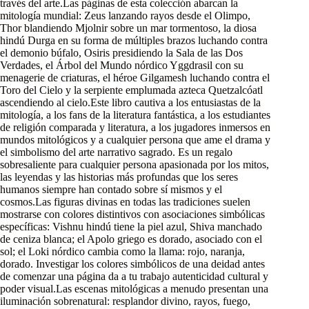
través del arte.Las páginas de esta colección abarcan la
mitología mundial: Zeus lanzando rayos desde el Olimpo,
Thor blandiendo Mjolnir sobre un mar tormentoso, la diosa
hindú Durga en su forma de múltiples brazos luchando contra
el demonio búfalo, Osiris presidiendo la Sala de las Dos
Verdades, el Árbol del Mundo nórdico Yggdrasil con su
menagerie de criaturas, el héroe Gilgamesh luchando contra el
Toro del Cielo y la serpiente emplumada azteca Quetzalcóatl
ascendiendo al cielo.Este libro cautiva a los entusiastas de la
mitología, a los fans de la literatura fantástica, a los estudiantes
de religión comparada y literatura, a los jugadores inmersos en
mundos mitológicos y a cualquier persona que ame el drama y
el simbolismo del arte narrativo sagrado. Es un regalo
sobresaliente para cualquier persona apasionada por los mitos,
las leyendas y las historias más profundas que los seres
humanos siempre han contado sobre sí mismos y el
cosmos.Las figuras divinas en todas las tradiciones suelen
mostrarse con colores distintivos con asociaciones simbólicas
específicas: Vishnu hindú tiene la piel azul, Shiva manchado
de ceniza blanca; el Apolo griego es dorado, asociado con el
sol; el Loki nórdico cambia como la llama: rojo, naranja,
dorado. Investigar los colores simbólicos de una deidad antes
de comenzar una página da a tu trabajo autenticidad cultural y
poder visual.Las escenas mitológicas a menudo presentan una
iluminación sobrenatural: resplandor divino, rayos, fuego,