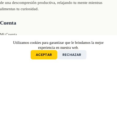
de una descompresión productiva, relajando tu mente mientras
alimentas tu curiosidad.
Cuenta
Mi Cuenta
Mi Carrito
Utilizamos cookies para garantizar que le brindamos la mejor
experiencia en nuestra web.
Iniciar Sesión
ACEPTAR
RECHAZAR
Condiciones
Devoluciones y Reembolsos
Política de Privacidad
Términos y Condiciones
Contacto